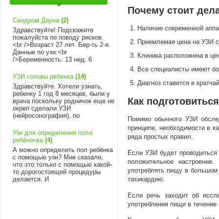
Почему стоит дела
Синдром Дауна
(2)
Наличие современной аппа
Здравствуйте! Подскажите
пожалуйста по поводу рисков.
Приемлемая цена на УЗИ с
<br />Возраст 27 лет. Бер-ть 2-я.
Данные по узи:<br
Клиника расположена в це
/>Беременность: 13 нед. 6
Все специалисты имеют бо
УЗИ головы ребенка
(14)
Диагноз ставится в кратча
Здравствуйте. Хотели узнать,
ребенку 1 год 8 месяцев, были у
Как подготовиться
врача поскольку родничок еще не
окреп сделали УЗИ
(нейросонография), по
Помимо обычного УЗИ обсле
принципе, необходимости в к
Узи для определения пола
ряда простых правил.
ребёночка
(4)
А можно определить пол ребёнка
Если УЗИ будет проводиться т
с помощью узи? Мне сказали,
положительное настроение.
что это только с помощью какой-
употреблять пищу в большом 
то дорогостоящей процедуры
тахикардию.
делается. И
Если речь заходит об иссл
употребления пищи в течение