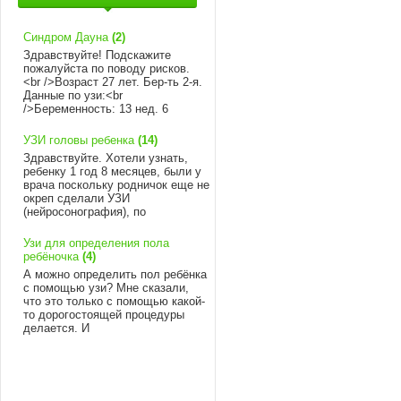
Синдром Дауна
(2)
Здравствуйте! Подскажите
пожалуйста по поводу рисков.
<br />Возраст 27 лет. Бер-ть 2-я.
Данные по узи:<br
/>Беременность: 13 нед. 6
УЗИ головы ребенка
(14)
Здравствуйте. Хотели узнать,
ребенку 1 год 8 месяцев, были у
врача поскольку родничок еще не
окреп сделали УЗИ
(нейросонография), по
Узи для определения пола
ребёночка
(4)
А можно определить пол ребёнка
с помощью узи? Мне сказали,
что это только с помощью какой-
то дорогостоящей процедуры
делается. И