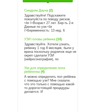
Синдром Дауна
(2)
Здравствуйте! Подскажите
пожалуйста по поводу рисков.
<br />Возраст 27 лет. Бер-ть 2-я.
Данные по узи:<br
/>Беременность: 13 нед. 6
УЗИ головы ребенка
(14)
Здравствуйте. Хотели узнать,
ребенку 1 год 8 месяцев, были у
врача поскольку родничок еще не
окреп сделали УЗИ
(нейросонография), по
Узи для определения пола
ребёночка
(4)
А можно определить пол ребёнка
с помощью узи? Мне сказали,
что это только с помощью какой-
то дорогостоящей процедуры
делается. И