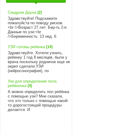
Синдром Дауна
(2)
Здравствуйте! Подскажите
пожалуйста по поводу рисков.
<br />Возраст 27 лет. Бер-ть 2-я.
Данные по узи:<br
/>Беременность: 13 нед. 6
УЗИ головы ребенка
(14)
Здравствуйте. Хотели узнать,
ребенку 1 год 8 месяцев, были у
врача поскольку родничок еще не
окреп сделали УЗИ
(нейросонография), по
Узи для определения пола
ребёночка
(4)
А можно определить пол ребёнка
с помощью узи? Мне сказали,
что это только с помощью какой-
то дорогостоящей процедуры
делается. И