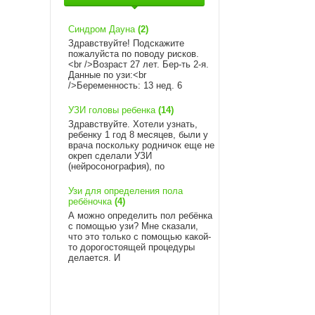
Синдром Дауна
(2)
Здравствуйте! Подскажите
пожалуйста по поводу рисков.
<br />Возраст 27 лет. Бер-ть 2-я.
Данные по узи:<br
/>Беременность: 13 нед. 6
УЗИ головы ребенка
(14)
Здравствуйте. Хотели узнать,
ребенку 1 год 8 месяцев, были у
врача поскольку родничок еще не
окреп сделали УЗИ
(нейросонография), по
Узи для определения пола
ребёночка
(4)
А можно определить пол ребёнка
с помощью узи? Мне сказали,
что это только с помощью какой-
то дорогостоящей процедуры
делается. И