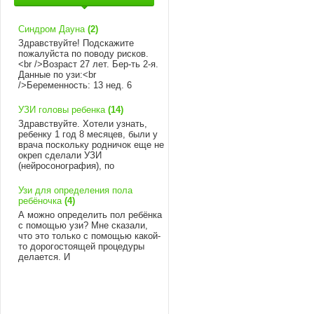
Синдром Дауна
(2)
Здравствуйте! Подскажите
пожалуйста по поводу рисков.
<br />Возраст 27 лет. Бер-ть 2-я.
Данные по узи:<br
/>Беременность: 13 нед. 6
УЗИ головы ребенка
(14)
Здравствуйте. Хотели узнать,
ребенку 1 год 8 месяцев, были у
врача поскольку родничок еще не
окреп сделали УЗИ
(нейросонография), по
Узи для определения пола
ребёночка
(4)
А можно определить пол ребёнка
с помощью узи? Мне сказали,
что это только с помощью какой-
то дорогостоящей процедуры
делается. И