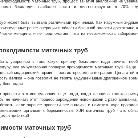
непроходимости маточных труб, процесс зачатия аналогично не увенча
форма бесплодия наиболее часта и диагностируется в 70% слу
руб может быть вызвана различными причинами. Как наружный эндоме
произведенные ранее операции в области брюшной полости достаточно 
Многие женщины и не предполагают, что их невозможность заберемене
роходимости маточных труб
быть уверенной в том, какую причину бесплодия надо лечить, нео
дуру, как амбулаторная проверка проходимости маточных труб. Чаще 
альный медицинский термин – эхогистеросальпингография. Цена этой п
ость велика – она позволит не терять будущей маме драгоценное врем
у бесплодия.
 провести это исследование еще тогда, когда женщина только прист
бы не начинать этот процесс зарождения новой жизни с разочарований,
бежать, если заранее провести все анализы и наметить курс профила
авливающих организм к беременности. УЗИ маточных труб - это обяза
димых действий.
имости маточных труб