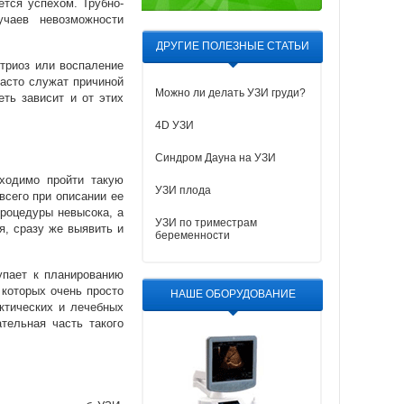
ется успехом. Трубно-
чаев невозможности
ДРУГИЕ ПОЛЕЗНЫЕ СТАТЬИ
триоз или воспаление
часто служат причиной
Можно ли делать УЗИ груди?
ть зависит и от этих
4D УЗИ
Синдром Дауна на УЗИ
бходимо пройти такую
УЗИ плода
всего при описании ее
роцедуры невысока, а
УЗИ по триместрам
я, сразу же выявить и
беременности
упает к планированию
 которых очень просто
НАШЕ ОБОРУДОВАНИЕ
ктических и лечебных
тельная часть такого