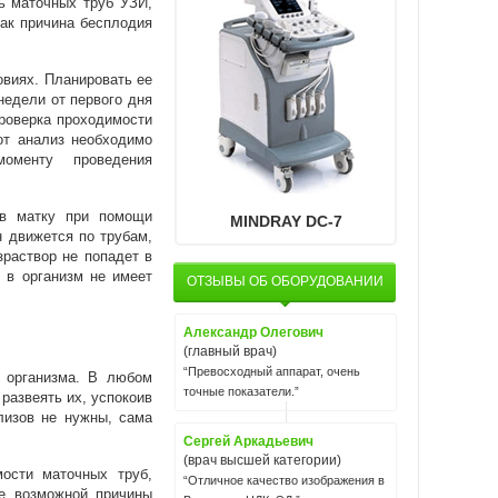
ь маточных труб УЗИ,
как причина бесплодия
овиях. Планировать ее
недели от первого дня
проверка проходимости
от анализ необходимо
менту проведения
в матку при помощи
MINDRAY DC-7
н движется по трубам,
раствор не попадет в
 в организм не имеет
ОТЗЫВЫ ОБ ОБОРУДОВАНИИ
Александр Олегович
(главный врач)
“Превосходный аппарат, очень
 организма. В любом
точные показатели.”
 развеять их, успокоив
лизов не нужны, сама
Сергей Аркадьевич
(врач высшей категории)
ости маточных труб,
“Отличное качество изображения в
ие возможной причины