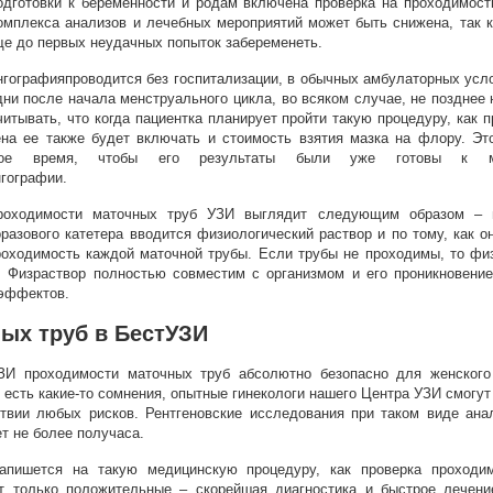
одготовки к беременности и родам включена проверка на проходимост
омплекса анализов и лечебных мероприятий может быть снижена, так 
е до первых неудачных попыток забеременеть.
гографияпроводится без госпитализации, в обычных амбулаторных усл
ни после начала менструального цикла, во всяком случае, не позднее 
итывать, что когда пациентка планирует пройти такую процедуру, как 
ена ее также будет включать и стоимость взятия мазка на флору. Эт
ое время, чтобы его результаты были уже готовы к мо
гографии.
роходимости маточных труб УЗИ выглядит следующим образом – 
разового катетера вводится физиологический раствор и по тому, как о
роходимость каждой маточной трубы. Если трубы не проходимы, то физ
 Физраствор полностью совместим с организмом и его проникновение
 эффектов.
ых труб в БестУЗИ
ЗИ проходимости маточных труб абсолютно безопасно для женского
с есть какие-то сомнения, опытные гинекологи нашего Центра УЗИ смогут
ствии любых рисков. Рентгеновские исследования при таком виде ана
т не более получаса.
апишется на такую медицинскую процедуру, как проверка проходим
т только положительные – скорейшая диагностика и быстрое лечен