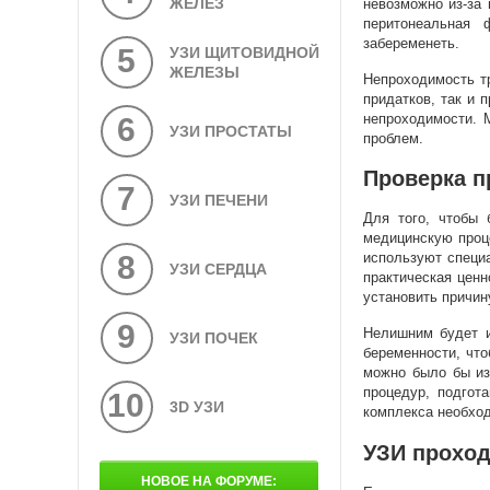
ЖЕЛЕЗ
невозможно из-за 
перитонеальная 
забеременеть.
5
УЗИ ЩИТОВИДНОЙ
ЖЕЛЕЗЫ
Непроходимость т
придатков, так и 
непроходимости. 
6
УЗИ ПРОСТАТЫ
проблем.
Проверка п
7
УЗИ ПЕЧЕНИ
Для того, чтобы 
медицинскую проце
8
используют специ
УЗИ СЕРДЦА
практическая ценн
установить причин
9
Нелишним будет и
УЗИ ПОЧЕК
беременности, что
можно было бы из
процедур, подгот
10
3D УЗИ
комплекса необхо
УЗИ проход
НОВОЕ НА ФОРУМЕ: