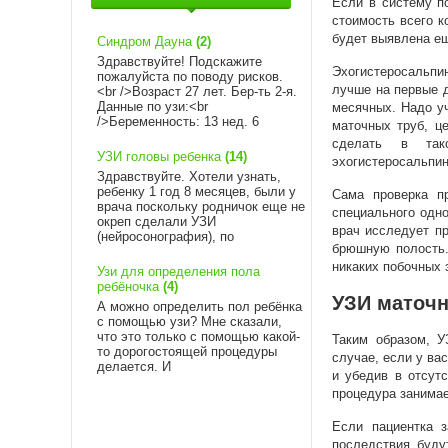
Если в систему п
стоимость всего к
будет выявлена ещ
Синдром Дауна
(2)
Здравствуйте! Подскажите
Эхогистеросальпин
пожалуйста по поводу рисков.
лучше на первые д
<br />Возраст 27 лет. Бер-ть 2-я.
Данные по узи:<br
месячных. Надо уч
/>Беременность: 13 нед. 6
маточных труб, ц
сделать в так
УЗИ головы ребенка
(14)
эхогистеросальпин
Здравствуйте. Хотели узнать,
ребенку 1 год 8 месяцев, были у
Сама проверка п
врача поскольку родничок еще не
специального одно
окреп сделали УЗИ
врач исследует п
(нейросонография), по
брюшную полость.
никаких побочных
Узи для определения пола
ребёночка
(4)
УЗИ маточн
А можно определить пол ребёнка
с помощью узи? Мне сказали,
что это только с помощью какой-
Таким образом, У
то дорогостоящей процедуры
случае, если у ва
делается. И
и убедив в отсут
процедура занимае
Если пациентка з
последствия буду